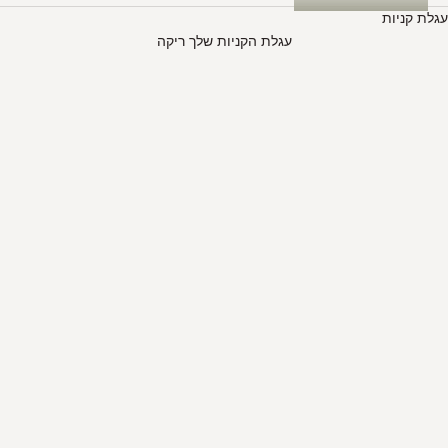
עגלת קניות
עגלת הקניות שלך ריקה
אזל מהמלאי
Winter thick socks
מחיר מבצע
₪17.90
L (5-7 שנים)
L (5-7 שנים)
L (5-7 שנים)